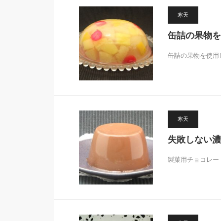
寒天
缶詰の果物を
缶詰の果物を使用
寒天
失敗しない濃
製菓用チョコレー