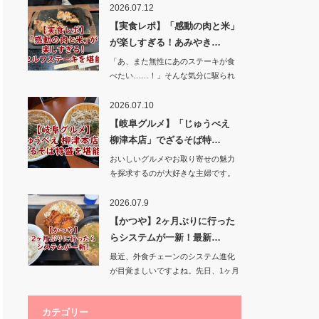
2026.07.12
【実食レポ】「感動の肉と米」
が楽しすぎる！あみやき…
「あ、また無性にあのステーキが食
べたい……！」そんな気分に駆られ
て、あみ…
2026.07.10
【岐阜グルメ】「じゅうべえ
柳津本店」でざるそば特…
おいしいグルメやお取り寄せの魅力
を探求するのが大好きな主婦です。
今回は、…
2026.07.9
【かつや】2ヶ月ぶりに行った
らシステムが一新！最新…
最近、外食チェーンのシステム進化
が目覚ましいですよね。先日、1ヶ月
ぶりにかつ…
カテゴリー