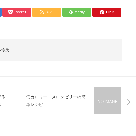
Pocket
RSS
feedly
Pin it
ン寒天
で作
低カロリー メロンゼリーの簡
の簡
単レシピ