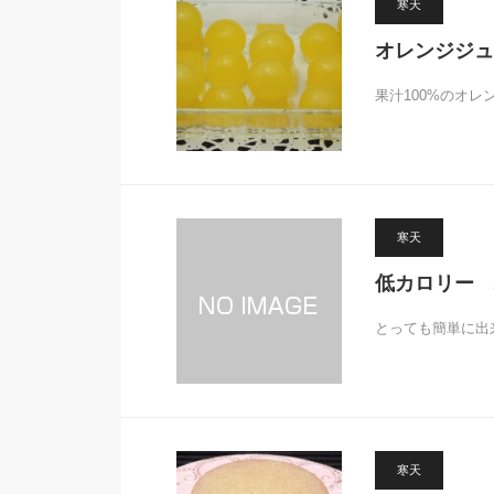
寒天
オレンジジュ
果汁100%のオレ
寒天
低カロリー 
とっても簡単に出
寒天