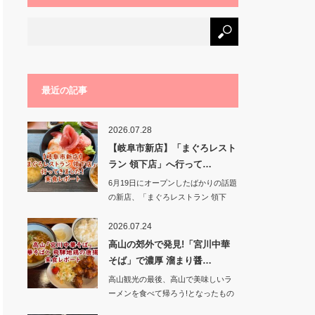
最近の記事
2026.07.28
【岐阜市新店】「まぐろレスト
ラン 領下店」へ行って…
6月19日にオープンしたばかりの話題
の新店、「まぐろレストラン 領下
店」に行って…
2026.07.24
高山の郊外で発見!「宮川中華
そば」で濃厚 溜まり醤…
高山観光の最後、高山で美味しいラ
ーメンを食べて帰ろう!となったもの
の、街中の人気…