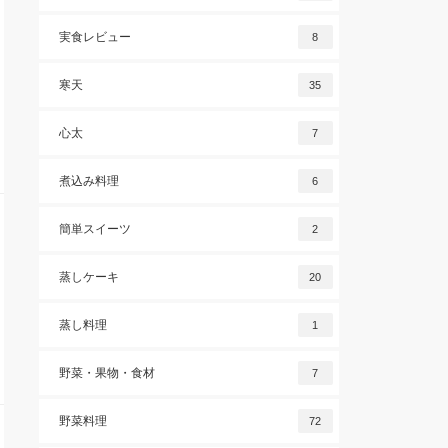
実食レビュー
8
寒天
35
心太
7
煮込み料理
6
簡単スイーツ
2
蒸しケーキ
20
蒸し料理
1
野菜・果物・食材
7
野菜料理
72