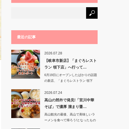
最近の記事
2026.07.28
【岐阜市新店】「まぐろレスト
ラン 領下店」へ行って…
6月19日にオープンしたばかりの話題
の新店、「まぐろレストラン 領下
店」に行って…
2026.07.24
高山の郊外で発見!「宮川中華
そば」で濃厚 溜まり醤…
高山観光の最後、高山で美味しいラ
ーメンを食べて帰ろう!となったもの
の、街中の人気…