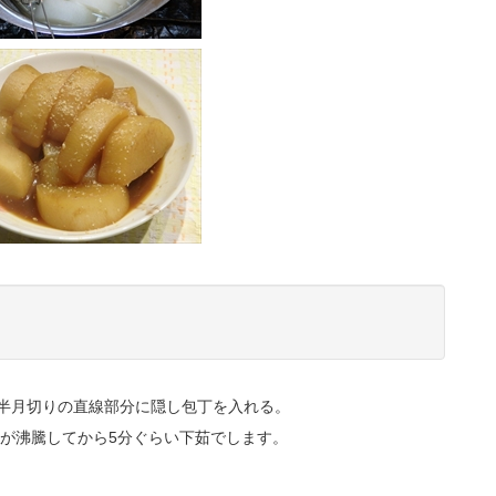
る。半月切りの直線部分に隠し包丁を入れる。
が沸騰してから5分ぐらい下茹でします。