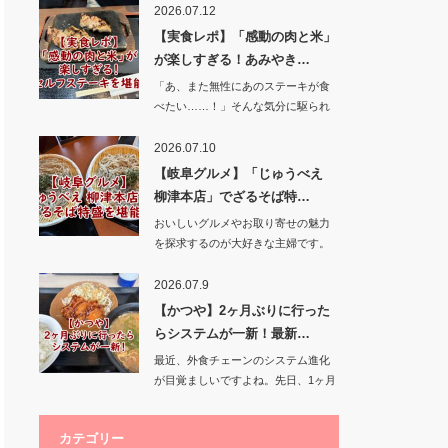
2026.07.12
【実食レポ】「感動の肉と米」
が楽しすぎる！あみやき…
「あ、また無性にあのステーキが食
べたい……！」そんな気分に駆られ
て、あみ…
2026.07.10
【岐阜グルメ】「じゅうべえ
柳津本店」でざるそば特…
おいしいグルメやお取り寄せの魅力
を探求するのが大好きな主婦です。
今回は、…
2026.07.9
【かつや】2ヶ月ぶりに行った
らシステムが一新！最新…
最近、外食チェーンのシステム進化
が目覚ましいですよね。先日、1ヶ月
ぶりにかつ…
カテゴリー