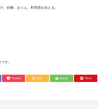
出汁、砂糖、みりん、料理酒を加える。
りです。
Pocket
RSS
feedly
Pin it