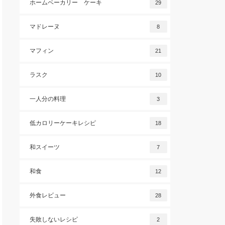
ホームベーカリー ケーキ
29
マドレーヌ
8
マフィン
21
ラスク
10
一人分の料理
3
低カロリーケーキレシピ
18
和スイーツ
7
和食
12
外食レビュー
28
失敗しないレシピ
2