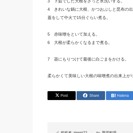
3 下茹でした大根をさっと水洗いする。
4 きれいな鍋に大根、かつおぶしと昆布の
蓋をして中火で15分ぐらい煮る。
5 赤味噌をといて加える。
6 大根が柔らかくなるまで煮る。
7 器にもりつけて最後に白ごまをかける。
柔らかくて美味しい大根の味噌煮の出来上が
Post
Share
Hatena
投稿者:
akemi22
野菜料理