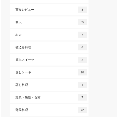
実食レビュー
8
寒天
35
心太
7
煮込み料理
6
簡単スイーツ
2
蒸しケーキ
20
蒸し料理
1
野菜・果物・食材
7
野菜料理
72