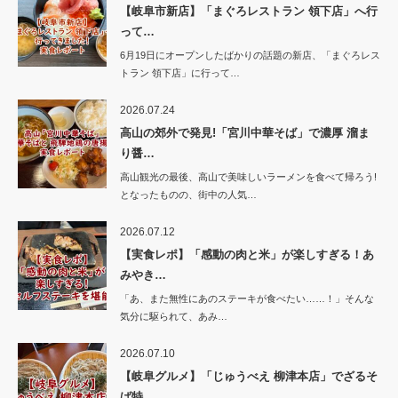
【岐阜市新店】「まぐろレストラン 領下店」へ行
って…
6月19日にオープンしたばかりの話題の新店、「まぐろレス
トラン 領下店」に行って…
2026.07.24
高山の郊外で発見!「宮川中華そば」で濃厚 溜ま
り醤…
高山観光の最後、高山で美味しいラーメンを食べて帰ろう!
となったものの、街中の人気…
2026.07.12
【実食レポ】「感動の肉と米」が楽しすぎる！あ
みやき…
「あ、また無性にあのステーキが食べたい……！」そんな
気分に駆られて、あみ…
2026.07.10
【岐阜グルメ】「じゅうべえ 柳津本店」でざるそ
ば特…