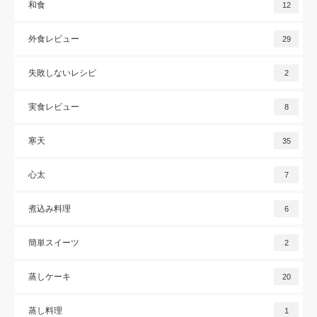
和食
12
外食レビュー
29
失敗しないレシピ
2
実食レビュー
8
寒天
35
心太
7
煮込み料理
6
簡単スイーツ
2
蒸しケーキ
20
蒸し料理
1