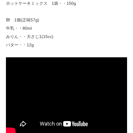
ホットケーキミックス 1袋・・150g
卵 1個(正味57g)
牛乳・・80ml
みりん・・大さじ1(15cc)
バター・・12g