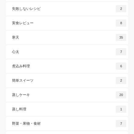
失敗しないレシピ
2
実食レビュー
8
寒天
35
心太
7
煮込み料理
6
簡単スイーツ
2
蒸しケーキ
20
蒸し料理
1
野菜・果物・食材
7