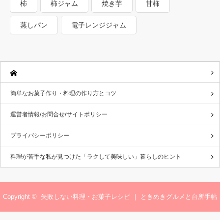
柿
柿ジャム
焼き芋
甘柿
蒸しパン
電子レンジジャム
簡単なお菓子作り・料理の作り方とコツ
運営者情報/お問合せ/サイトポリシー
プライバシーポリシー
料理が苦手な私が見つけた「ラクして美味しい」暮らしのヒント
Copyright ©
失敗しない料理・お菓子レシピ ｜ ときめきグルメと台所手帖