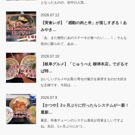
となったものの、街中の人気…
2026.07.12
【実食レポ】「感動の肉と米」が楽しすぎる！あ
みやき…
「あ、また無性にあのステーキが食べたい……！」そんな
気分に駆られて、あみ…
2026.07.10
【岐阜グルメ】「じゅうべえ 柳津本店」でざるそ
ば特…
おいしいグルメやお取り寄せの魅力を探求するのが大好き
な主婦です。今回は、…
2026.07.9
【かつや】2ヶ月ぶりに行ったらシステムが一新！
最新…
最近、外食チェーンのシステム進化が目覚ましいですよ
ね。先日、1ヶ月ぶりにかつ…