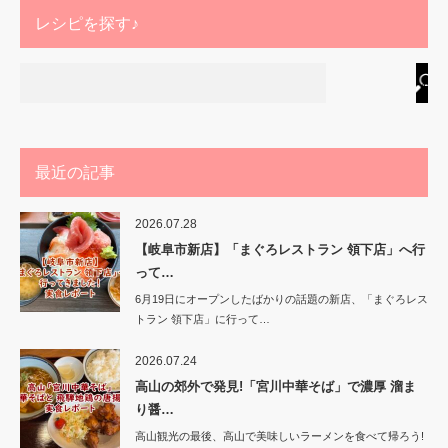
レシピを探す♪
最近の記事
2026.07.28
【岐阜市新店】「まぐろレストラン 領下店」へ行
って…
6月19日にオープンしたばかりの話題の新店、「まぐろレス
トラン 領下店」に行って…
2026.07.24
高山の郊外で発見!「宮川中華そば」で濃厚 溜ま
り醤…
高山観光の最後、高山で美味しいラーメンを食べて帰ろう!