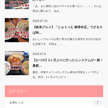
「あ、また無性にあのステーキが食べたい……！」そんな
気分に駆られて、あみ…
2026.07.10
【岐阜グルメ】「じゅうべえ 柳津本店」でざるそ
ば特…
おいしいグルメやお取り寄せの魅力を探求するのが大好き
な主婦です。今回は、…
2026.07.9
【かつや】2ヶ月ぶりに行ったらシステムが一新！
最新…
最近、外食チェーンのシステム進化が目覚ましいですよ
ね。先日、1ヶ月ぶりにかつ…
カテゴリー
お肉レシピ
7