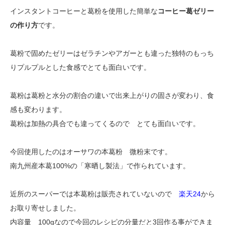
インスタントコーヒーと葛粉を使用した簡単な
コーヒー葛ゼリー
の作り方
です。
葛粉で固めたゼリーはゼラチンやアガーとも違った独特のもっち
りプルプルとした食感でとても面白いです。
葛粉は葛粉と水分の割合の違いで出来上がりの固さが変わり、食
感も変わります。
葛粉は加熱の具合でも違ってくるので とても面白いです。
今回使用したのはオーサワの本葛粉 微粉末です。
南九州産本葛100%の「寒晒し製法」で作られています。
近所のスーパーでは本葛粉は販売されていないので
楽天24
から
お取り寄せしました。
内容量 100gなので今回のレシピの分量だと3回作る事ができま