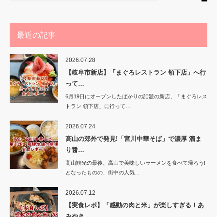
最近の記事
2026.07.28
【岐阜市新店】「まぐろレストラン 領下店」へ行
って…
6月19日にオープンしたばかりの話題の新店、「まぐろレス
トラン 領下店」に行って…
2026.07.24
高山の郊外で発見!「宮川中華そば」で濃厚 溜ま
り醤…
高山観光の最後、高山で美味しいラーメンを食べて帰ろう!
となったものの、街中の人気…
2026.07.12
【実食レポ】「感動の肉と米」が楽しすぎる！あ
みやき…