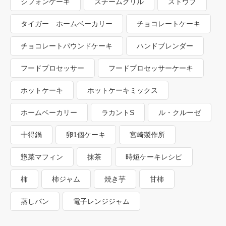
シフォンケーキ
スチームグリル
ストウブ
タイガー ホームベーカリー
チョコレートケーキ
チョコレートパウンドケーキ
ハンドブレンダー
フードプロセッサー
フードプロセッサーケーキ
ホットケーキ
ホットケーキミックス
ホームベーカリー
ラカントS
ル・クルーゼ
十得鍋
卵1個ケーキ
宮崎製作所
惣菜マフィン
抹茶
時短ケーキレシピ
柿
柿ジャム
焼き芋
甘柿
蒸しパン
電子レンジジャム