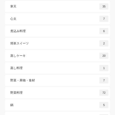
寒天
35
心太
7
煮込み料理
6
簡単スイーツ
2
蒸しケーキ
20
蒸し料理
1
野菜・果物・食材
7
野菜料理
72
鍋
5