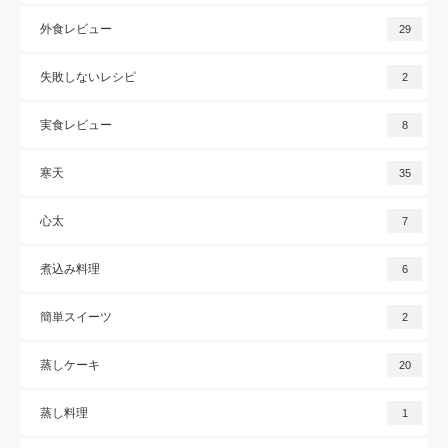
外食レビュー
29
失敗しないレシピ
2
実食レビュー
8
寒天
35
心太
7
煮込み料理
6
簡単スイーツ
2
蒸しケーキ
20
蒸し料理
1