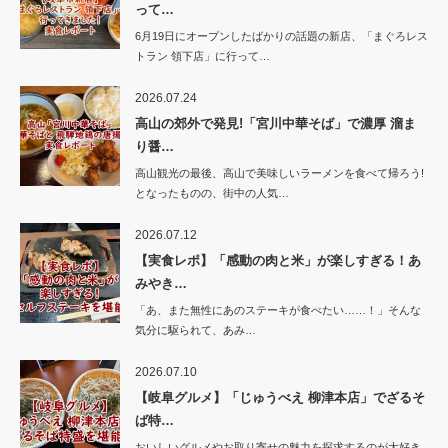
って…
6月19日にオープンしたばかりの話題の新店、「まぐろレス
トラン 領下店」に行って…
2026.07.24
高山の郊外で発見!「宮川中華そば」で濃厚 溜ま
り醤…
高山観光の最後、高山で美味しいラーメンを食べて帰ろう!
となったものの、街中の人気…
2026.07.12
【実食レポ】「感動の肉と米」が楽しすぎる！あ
みやき…
「あ、また無性にあのステーキが食べたい……！」そんな
気分に駆られて、あみ…
2026.07.10
【岐阜グルメ】「じゅうべえ 柳津本店」でざるそ
ば特…
おいしいグルメやお取り寄せの魅力を探求するのが大好き