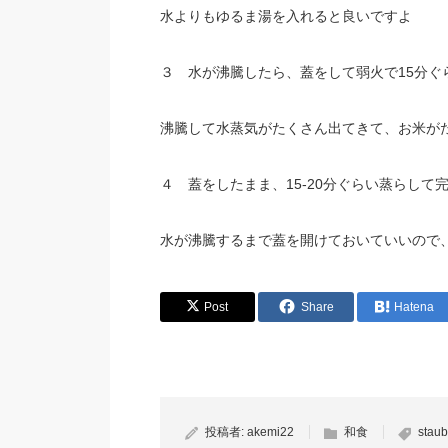
水よりもゆるま湯を入れると良いですよ
３ 水が沸騰したら、蓋をして弱火で15分ぐ
沸騰して水蒸気がたくさん出てきて、お米が
４ 蓋をしたまま、15-20分ぐらい蒸らして
水が沸騰するまで蓋を開けておいていいので
Post
Share
Hatena
投稿者:
akemi22
和食
staub