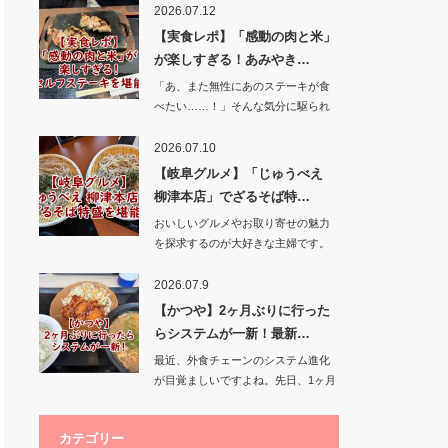
2026.07.12
【実食レポ】「感動の肉と米」
が楽しすぎる！あみやき…
「あ、また無性にあのステーキが食
べたい……！」そんな気分に駆られ
て、あみ…
2026.07.10
【岐阜グルメ】「じゅうべえ
柳津本店」でざるそば特…
おいしいグルメやお取り寄せの魅力
を探求するのが大好きな主婦です。
今回は、…
2026.07.9
【かつや】2ヶ月ぶりに行った
らシステムが一新！最新…
最近、外食チェーンのシステム進化
が目覚ましいですよね。先日、1ヶ月
ぶりにかつ…
カテゴリー