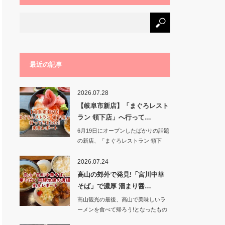
最近の記事
2026.07.28
【岐阜市新店】「まぐろレスト
ラン 領下店」へ行って…
6月19日にオープンしたばかりの話題
の新店、「まぐろレストラン 領下
店」に行って…
2026.07.24
高山の郊外で発見!「宮川中華
そば」で濃厚 溜まり醤…
高山観光の最後、高山で美味しいラ
ーメンを食べて帰ろう!となったもの
の、街中の人気…