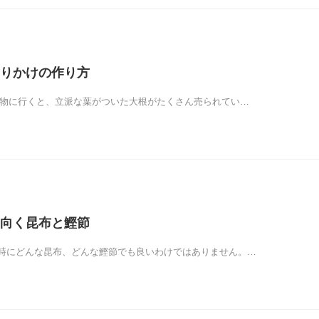
りかけの作り方
い物に行くと、立派な葉がついた大根がたくさん売られてい…
向く昆布と鰹節
時にどんな昆布、どんな鰹節でも良いわけではありません。…