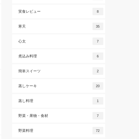
実食レビュー
8
寒天
35
心太
7
煮込み料理
6
簡単スイーツ
2
蒸しケーキ
20
蒸し料理
1
野菜・果物・食材
7
野菜料理
72