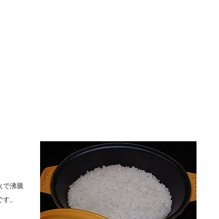
火で沸騰
です。