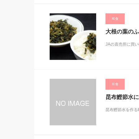
和食
大根の葉のふ
JAの直売所に買
和食
昆布鰹節水に
昆布鰹節水を作る