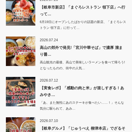
【岐阜市新店】「まぐろレストラン 領下店」へ行
って…
6月19日にオープンしたばかりの話題の新店、「まぐろレス
トラン 領下店」に行って…
2026.07.24
高山の郊外で発見!「宮川中華そば」で濃厚 溜ま
り醤…
高山観光の最後、高山で美味しいラーメンを食べて帰ろう!
となったものの、街中の人気…
2026.07.12
【実食レポ】「感動の肉と米」が楽しすぎる！あ
みやき…
「あ、また無性にあのステーキが食べたい……！」そんな
気分に駆られて、あみ…
2026.07.10
【岐阜グルメ】「じゅうべえ 柳津本店」でざるそ