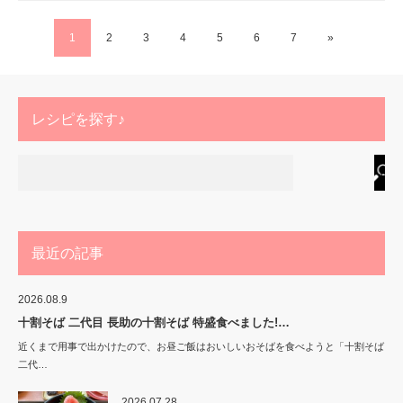
1
2
3
4
5
6
7
»
レシピを探す♪
最近の記事
2026.08.9
十割そば 二代目 長助の十割そば 特盛食べました!…
近くまで用事で出かけたので、お昼ご飯はおいしいおそばを食べようと「十割そば
二代…
2026.07.28