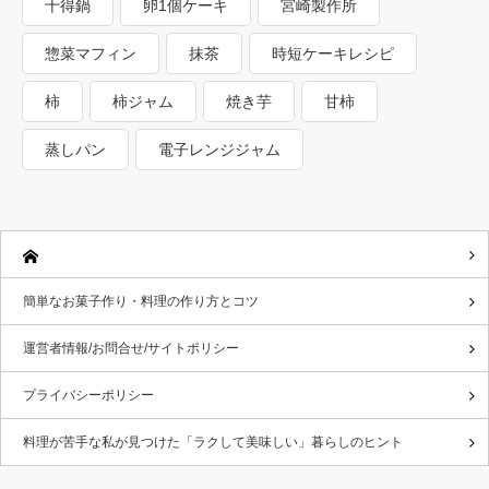
十得鍋
卵1個ケーキ
宮崎製作所
惣菜マフィン
抹茶
時短ケーキレシピ
柿
柿ジャム
焼き芋
甘柿
蒸しパン
電子レンジジャム
簡単なお菓子作り・料理の作り方とコツ
運営者情報/お問合せ/サイトポリシー
プライバシーポリシー
料理が苦手な私が見つけた「ラクして美味しい」暮らしのヒント