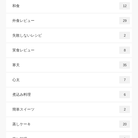
和食
12
外食レビュー
29
失敗しないレシピ
2
実食レビュー
8
寒天
35
心太
7
煮込み料理
6
簡単スイーツ
2
蒸しケーキ
20