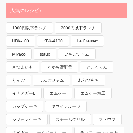
人気のレシピ♪
1000円以下ランチ
2000円以下ランチ
HBK-100
KBX-A100
Le Creuset
Miyaco
staub
いちごジャム
さつまいも
とかち野酵母
ところてん
りんご
りんごジャム
わらびもち
イナアガーL
エムケー
エムケー精工
カップケーキ
キウイフルーツ
シフォンケーキ
スチームグリル
ストウブ
タイガー ホームベーカリー
チョコレートケーキ