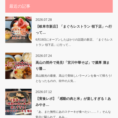
最近の記事
2026.07.28
【岐阜市新店】「まぐろレストラン 領下店」へ行
って…
6月19日にオープンしたばかりの話題の新店、「まぐろレス
トラン 領下店」に行って…
2026.07.24
高山の郊外で発見!「宮川中華そば」で濃厚 溜ま
り醤…
高山観光の最後、高山で美味しいラーメンを食べて帰ろう!
となったものの、街中の人気…
2026.07.12
【実食レポ】「感動の肉と米」が楽しすぎる！あ
みやき…
「あ、また無性にあのステーキが食べたい……！」そんな
気分に駆られて、あみ…