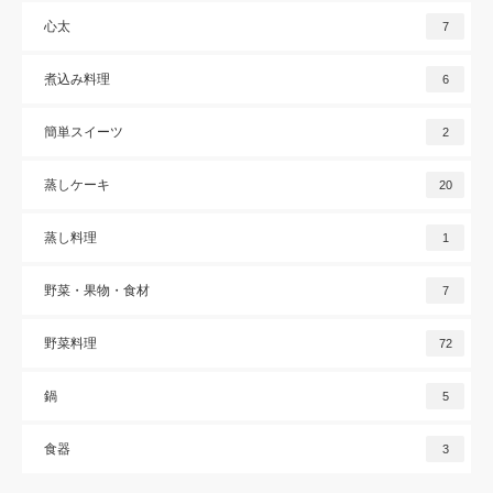
心太
7
煮込み料理
6
簡単スイーツ
2
蒸しケーキ
20
蒸し料理
1
野菜・果物・食材
7
野菜料理
72
鍋
5
食器
3