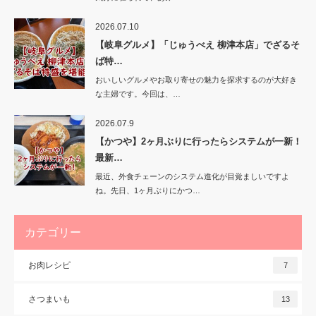
2026.07.10
【岐阜グルメ】「じゅうべえ 柳津本店」でざるそ
ば特…
おいしいグルメやお取り寄せの魅力を探求するのが大好き
な主婦です。今回は、…
2026.07.9
【かつや】2ヶ月ぶりに行ったらシステムが一新！
最新…
最近、外食チェーンのシステム進化が目覚ましいですよ
ね。先日、1ヶ月ぶりにかつ…
カテゴリー
お肉レシピ
7
さつまいも
13