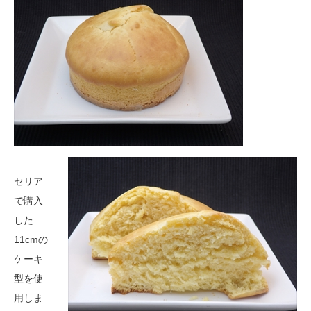
セリア
で購入
した
11cmの
ケーキ
型を使
用しま