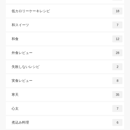
低カロリーケーキレシピ
18
和スイーツ
7
和食
12
外食レビュー
28
失敗しないレシピ
2
実食レビュー
8
寒天
35
心太
7
煮込み料理
6