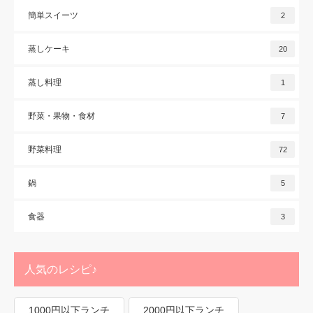
簡単スイーツ
2
蒸しケーキ
20
蒸し料理
1
野菜・果物・食材
7
野菜料理
72
鍋
5
食器
3
人気のレシピ♪
1000円以下ランチ
2000円以下ランチ