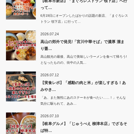
【岐阜市新店】「まぐろレストラン 領下店」へ行
って…
6月19日にオープンしたばかりの話題の新店、「まぐろレス
トラン 領下店」に行って…
2026.07.24
高山の郊外で発見!「宮川中華そば」で濃厚 溜ま
り醤…
高山観光の最後、高山で美味しいラーメンを食べて帰ろう!
となったものの、街中の人気…
2026.07.12
【実食レポ】「感動の肉と米」が楽しすぎる！あ
みやき…
「あ、また無性にあのステーキが食べたい……！」そんな
気分に駆られて、あみ…
2026.07.10
【岐阜グルメ】「じゅうべえ 柳津本店」でざるそ
ば特…