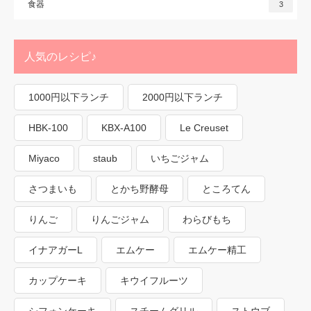
食器
3
人気のレシピ♪
1000円以下ランチ
2000円以下ランチ
HBK-100
KBX-A100
Le Creuset
Miyaco
staub
いちごジャム
さつまいも
とかち野酵母
ところてん
りんご
りんごジャム
わらびもち
イナアガーL
エムケー
エムケー精工
カップケーキ
キウイフルーツ
シフォンケーキ
スチームグリル
ストウブ