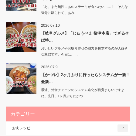
「あ、また無性にあのステーキが食べたい……！」そんな
気分に駆られて、あみ…
2026.07.10
【岐阜グルメ】「じゅうべえ 柳津本店」でざるそ
ば特…
おいしいグルメやお取り寄せの魅力を探求するのが大好き
な主婦です。今回は、…
2026.07.9
【かつや】2ヶ月ぶりに行ったらシステムが一新！
最新…
最近、外食チェーンのシステム進化が目覚ましいですよ
ね。先日、1ヶ月ぶりにかつ…
カテゴリー
お肉レシピ
7