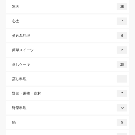
寒天
35
心太
7
煮込み料理
6
簡単スイーツ
2
蒸しケーキ
20
蒸し料理
1
野菜・果物・食材
7
野菜料理
72
鍋
5