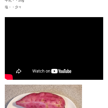
牛乳・・20g
塩・・少々