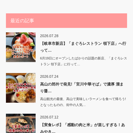
最近の記事
2026.07.28
【岐阜市新店】「まぐろレストラン 領下店」へ行
って…
6月19日にオープンしたばかりの話題の新店、「まぐろレス
トラン 領下店」に行って…
2026.07.24
高山の郊外で発見!「宮川中華そば」で濃厚 溜ま
り醤…
高山観光の最後、高山で美味しいラーメンを食べて帰ろう!
となったものの、街中の人気…
2026.07.12
【実食レポ】「感動の肉と米」が楽しすぎる！あ
みやき…