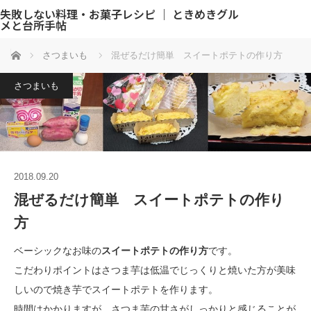
失敗しない料理・お菓子レシピ ｜ ときめきグル
メと台所手帖
ホーム
さつまいも
混ぜるだけ簡単 スイートポテトの作り方
さつまいも
2018.09.20
混ぜるだけ簡単 スイートポテトの作り
方
ベーシックなお味の
スイートポテトの作り方
です。
こだわりポイントはさつま芋は低温でじっくりと焼いた方が美味
しいので焼き芋でスイートポテトを作ります。
時間はかかりますが、さつま芋の甘さがしっかりと感じることが