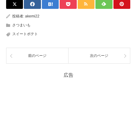
投稿者:
akemi22
さつまいも
スイートポテト
前のページ
次のページ
広告