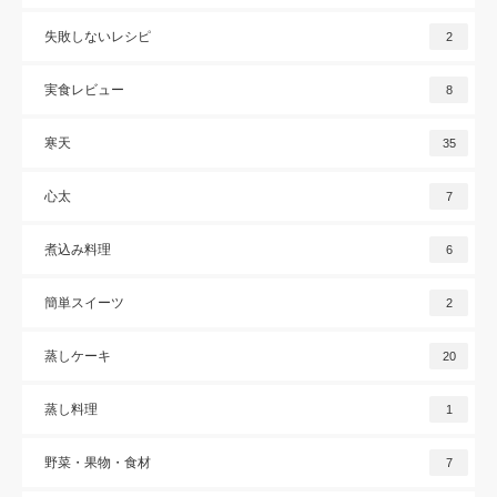
失敗しないレシピ
2
実食レビュー
8
寒天
35
心太
7
煮込み料理
6
簡単スイーツ
2
蒸しケーキ
20
蒸し料理
1
野菜・果物・食材
7