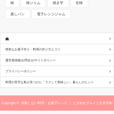
柿
柿ジャム
焼き芋
甘柿
蒸しパン
電子レンジジャム
簡単なお菓子作り・料理の作り方とコツ
運営者情報/お問合せ/サイトポリシー
プライバシーポリシー
料理が苦手な私が見つけた「ラクして美味しい」暮らしのヒント
Copyright ©
失敗しない料理・お菓子レシピ ｜ ときめきグルメと台所手帖