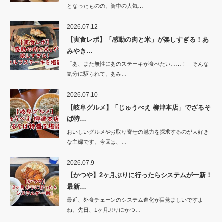
となったものの、街中の人気…
2026.07.12
【実食レポ】「感動の肉と米」が楽しすぎる！あ
みやき…
「あ、また無性にあのステーキが食べたい……！」そんな
気分に駆られて、あみ…
2026.07.10
【岐阜グルメ】「じゅうべえ 柳津本店」でざるそ
ば特…
おいしいグルメやお取り寄せの魅力を探求するのが大好き
な主婦です。今回は、…
2026.07.9
【かつや】2ヶ月ぶりに行ったらシステムが一新！
最新…
最近、外食チェーンのシステム進化が目覚ましいですよ
ね。先日、1ヶ月ぶりにかつ…