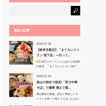
最近の記事
2026.07.28
【岐阜市新店】「まぐろレスト
ラン 領下店」へ行って…
6月19日にオープンしたばかりの話題
の新店、「まぐろレストラン 領下
店」に行って…
2026.07.24
高山の郊外で発見!「宮川中華
そば」で濃厚 溜まり醤…
高山観光の最後、高山で美味しいラ
ーメンを食べて帰ろう!となったもの
の、街中の人気…