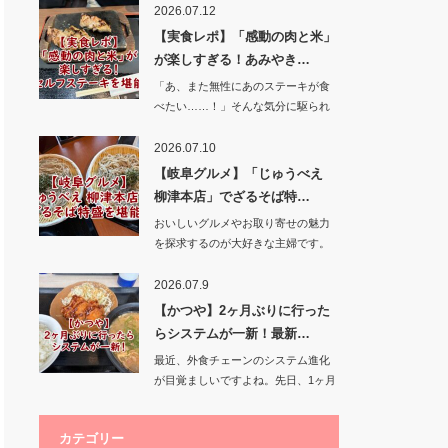
2026.07.12
【実食レポ】「感動の肉と米」
が楽しすぎる！あみやき…
「あ、また無性にあのステーキが食
べたい……！」そんな気分に駆られ
て、あみ…
2026.07.10
【岐阜グルメ】「じゅうべえ
柳津本店」でざるそば特…
おいしいグルメやお取り寄せの魅力
を探求するのが大好きな主婦です。
今回は、…
2026.07.9
【かつや】2ヶ月ぶりに行った
らシステムが一新！最新…
最近、外食チェーンのシステム進化
が目覚ましいですよね。先日、1ヶ月
ぶりにかつ…
カテゴリー