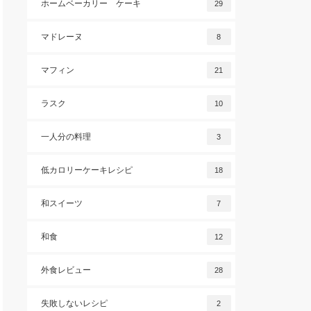
ホームベーカリー ケーキ
29
マドレーヌ
8
マフィン
21
ラスク
10
一人分の料理
3
低カロリーケーキレシピ
18
和スイーツ
7
和食
12
外食レビュー
28
失敗しないレシピ
2