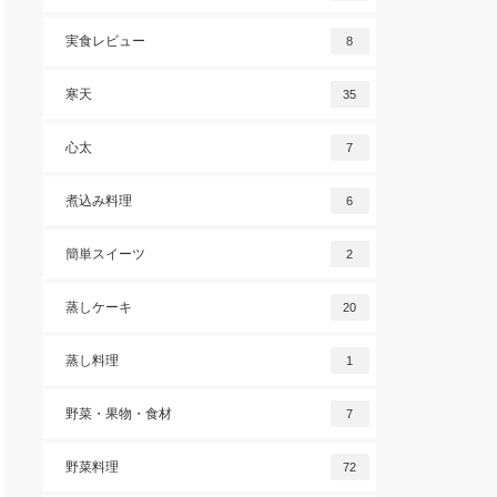
実食レビュー
8
寒天
35
心太
7
煮込み料理
6
簡単スイーツ
2
蒸しケーキ
20
蒸し料理
1
野菜・果物・食材
7
野菜料理
72