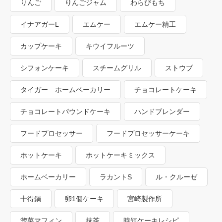
りんご
りんごジャム
わらびもち
イナアガーL
エムケー
エムケー精工
カップケーキ
キウイフルーツ
シフォンケーキ
スチームグリル
ストウブ
タイガー ホームベーカリー
チョコレートケーキ
チョコレートパウンドケーキ
ハンドブレンダー
フードプロセッサー
フードプロセッサーケーキ
ホットケーキ
ホットケーキミックス
ホームベーカリー
ラカントS
ル・クルーゼ
十得鍋
卵1個ケーキ
宮崎製作所
惣菜マフィン
抹茶
時短ケーキレシピ