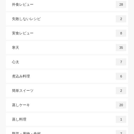
外食レビュー
28
失敗しないレシピ
2
実食レビュー
8
寒天
35
心太
7
煮込み料理
6
簡単スイーツ
2
蒸しケーキ
20
蒸し料理
1
野菜・果物・食材
7