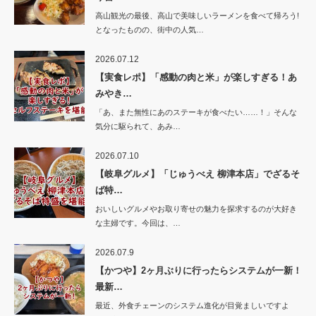
高山観光の最後、高山で美味しいラーメンを食べて帰ろう!
となったものの、街中の人気…
2026.07.12
【実食レポ】「感動の肉と米」が楽しすぎる！あ
みやき…
「あ、また無性にあのステーキが食べたい……！」そんな
気分に駆られて、あみ…
2026.07.10
【岐阜グルメ】「じゅうべえ 柳津本店」でざるそ
ば特…
おいしいグルメやお取り寄せの魅力を探求するのが大好き
な主婦です。今回は、…
2026.07.9
【かつや】2ヶ月ぶりに行ったらシステムが一新！
最新…
最近、外食チェーンのシステム進化が目覚ましいですよ